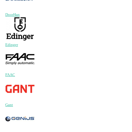
DoorHan
Edinger
FAAC
Gant