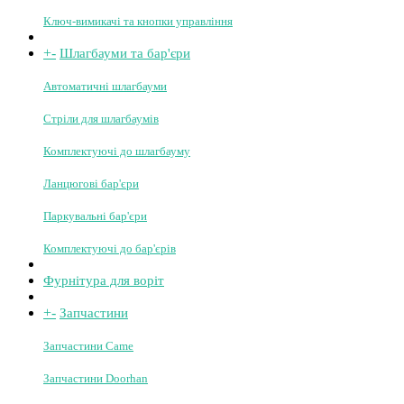
Сигнальні лампи
Шини та інше
Радіоприймачі
Плати та блоки керування
Зубчасті рейки