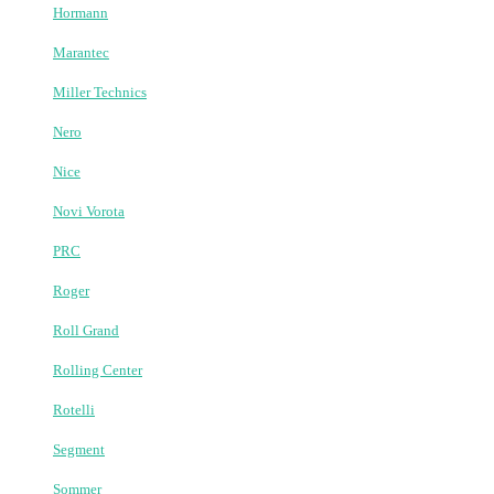
Комплектуючі до бар'єрів
Фурнітура для воріт
+
-
Запчастини
Запчастини Came
Запчастини Doorhan
Запчастини FAAC