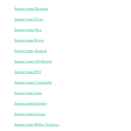
Сигнальні лампи
Шини та інше
Радіоприймачі
Плати та блоки керування
Зубчасті рейки