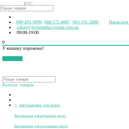
РУС
УКР
099-201-9999
068-572-8887
063-101-2888
Написати 
zakaz@avtomatika-vorota.com.ua
09:00-19:00
0
У кошику порожньо!
Закрити
Каталог товарів
+
-
Автоматика для воріт