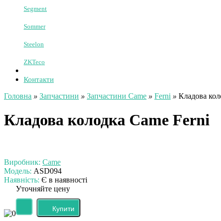
Комплектуючі до бар'єрів
Фурнітура для воріт
+
-
Запчастини
Запчастини Came
Запчастини Doorhan
Запчастини FAAC