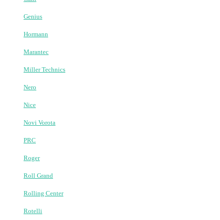
Стріли для шлагбаумів
Комплектуючі до шлагбауму
Ланцюгові бар'єри
Паркувальні бар'єри