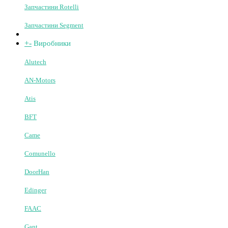
Антени
Замки
Ключ-вимикачі та кнопки управління
+
-
Шлагбауми та бар'єри
Автоматичні шлагбауми