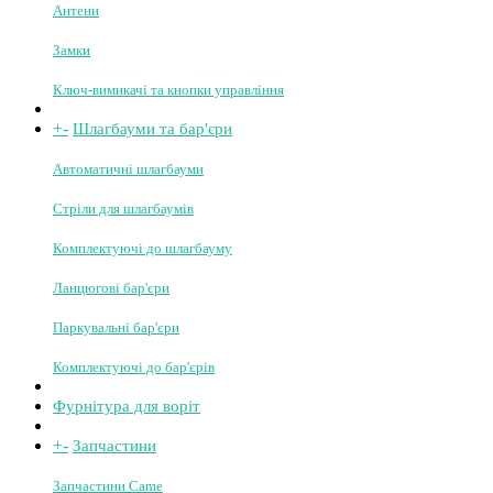
Пульти для воріт та шлагбаумів
Ключі розблокування
Керування телефоном
Фотоелементи