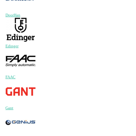
DoorHan
Edinger
FAAC
Gant