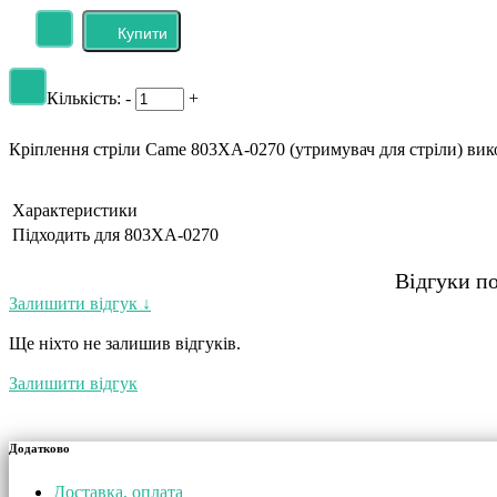
Головна
»
Шлагбауми та бар'єри
»
Комплектуючі до шлагбауму
Кріплення стріли Came 803XA
Виробник:
Came
Модель:
AS88003-0072
Наявність:
Є в наявності
1 439 грн
Супутні товари:
Стріла Came 803XA-0270 (+10 023 грн)
Кількість:
Кількість:
-
+
Кріплення стріли Came 803XA-0270 (утримувач для стріли) вик
Характеристики