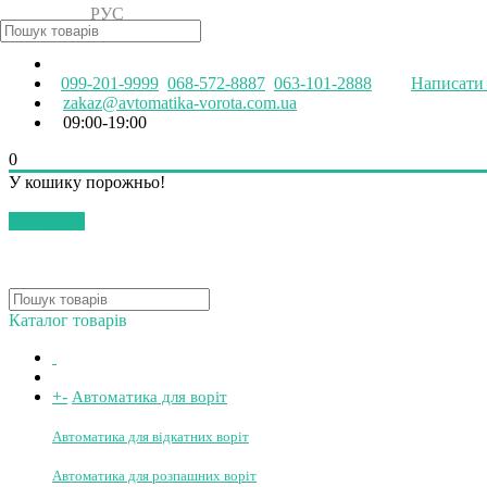
РУС
УКР
099-201-9999
068-572-8887
063-101-2888
Написати 
zakaz@avtomatika-vorota.com.ua
09:00-19:00
0
У кошику порожньо!
Закрити
Каталог товарів
+
-
Автоматика для воріт