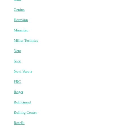
Atis
BFT
Came
Comunello
DoorHan
Edinger
FAAC
Gant
Genius
Hormann
Marantec
Miller Technics
Nero