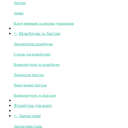
Керування телефоном
Фотоелементи
Сигнальні лампи
Шини та інше
Радіоприймачі
Плати та блоки керування
Зубчасті рейки
Антени
Замки
Ключ-вимикачі та кнопки управління
+
-
Шлагбауми та бар'єри
Автоматичні шлагбауми
Стріли для шлагбаумів