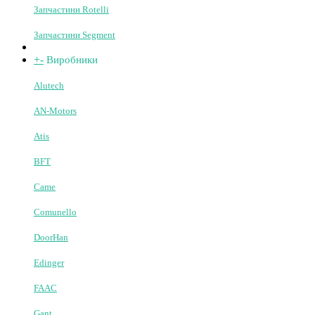
Запчастини AN-Motors
Запчастини BFT
Запчастини Comunello
Запчастини Gant
Запчастини Edinger
Запчастини Genius
Запчастини Miller Technics
Запчастини Rotelli
Запчастини Segment
+
-
Виробники
Alutech
AN-Motors