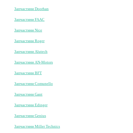
Комплектуючі до шлагбауму
Ланцюгові бар'єри
Паркувальні бар'єри
Комплектуючі до бар'єрів
Фурнітура для воріт
+
-
Запчастини
Запчастини Came
Запчастини Doorhan
Запчастини FAAC
Запчастини Nice
Запчастини Roger
Запчастини Alutech