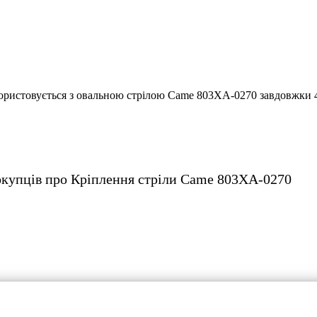
»
Кріплення стріли Came 803XA-0270
-0270
ористовується з овальною стрілою Came 803XA-0270 завдовжки 4