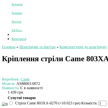
Nice
Novi Vorota
PRC
Roger
Roll Grand
Rolling Center
Rotelli
Segment
Sommer
Steelon
ZKTeco
Контакти