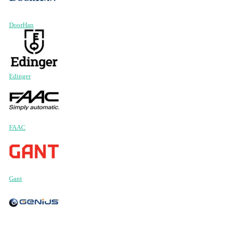
DoorHan
Edinger
FAAC
Gant