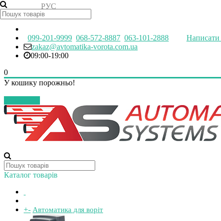
РУС
УКР
099-201-9999
068-572-8887
063-101-2888
Написати 
zakaz@avtomatika-vorota.com.ua
09:00-19:00
0
У кошику порожньо!
Закрити
Каталог товарів
+
-
Автоматика для воріт