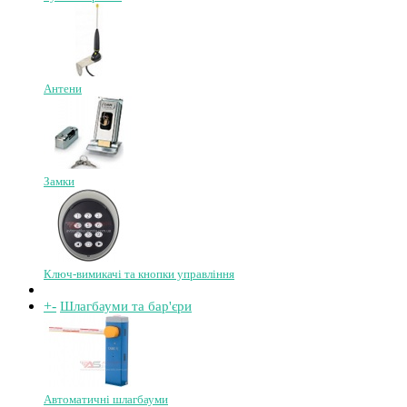
Антени
Замки
Ключ-вимикачі та кнопки управління
+
-
Шлагбауми та бар'єри
Автоматичні шлагбауми