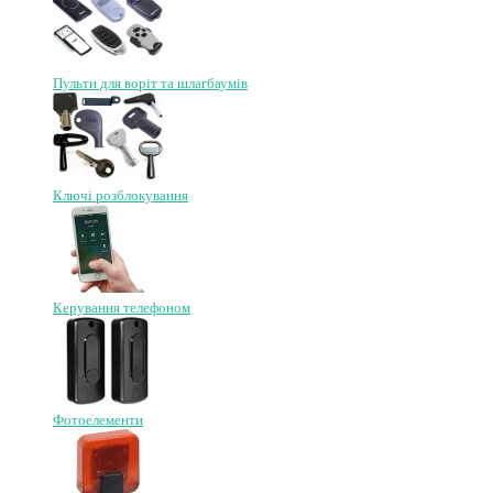
Пульти для воріт та шлагбаумів
Ключі розблокування
Керування телефоном
Фотоелементи