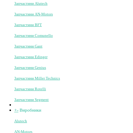
Комплектуючі до бар'єрів
Фурнітура для воріт
+
-
Запчастини
Запчастини Came
Запчастини Doorhan
Запчастини FAAC