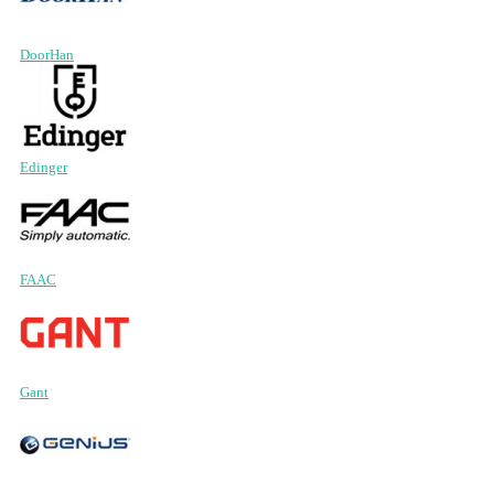
DoorHan
Edinger
FAAC
Gant