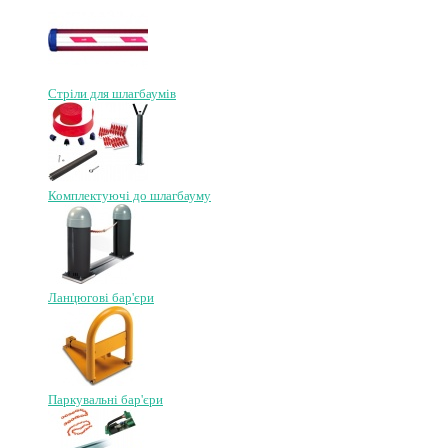
Стріли для шлагбаумів
Комплектуючі до шлагбауму
Ланцюгові бар'єри
Паркувальні бар'єри