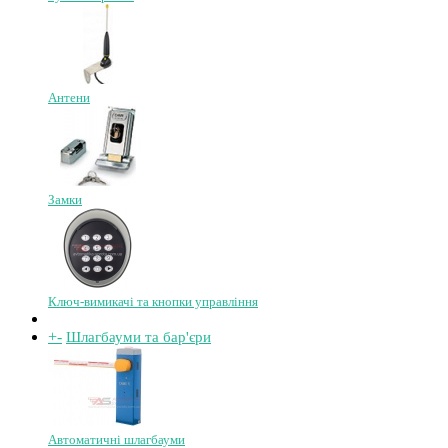
Антени
Замки
Ключ-вимикачі та кнопки управління
+
-
Шлагбауми та бар'єри
Автоматичні шлагбауми