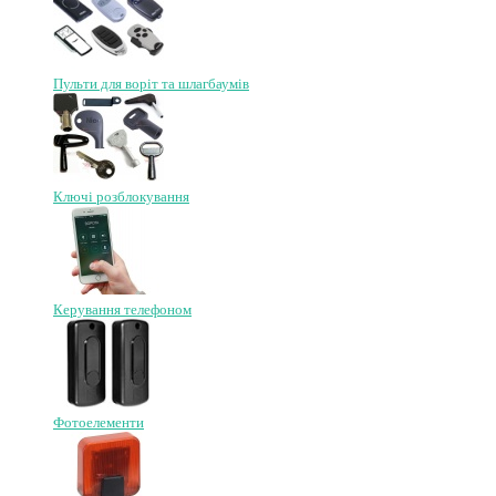
Пульти для воріт та шлагбаумів
Ключі розблокування
Керування телефоном
Фотоелементи