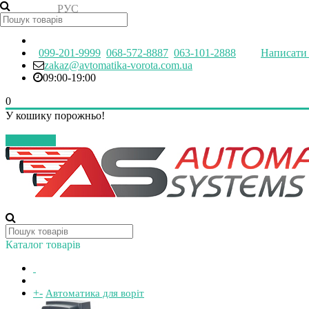
РУС
УКР
099-201-9999
068-572-8887
063-101-2888
Написати 
zakaz@avtomatika-vorota.com.ua
09:00-19:00
0
У кошику порожньо!
Закрити
Каталог товарів
+
-
Автоматика для воріт