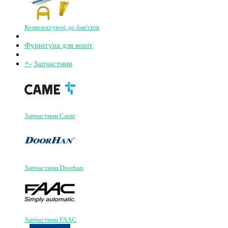
Комплектуючі до бар'єрів
Фурнітура для воріт
+
-
Запчастини
Запчастини Came
Запчастини Doorhan
Запчастини FAAC