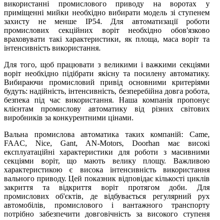
використанні промислового приводу на воротах у
приміщенні мийки необхідно вибирати модель зі ступенем
захисту не менше IP54. Для автоматизації роботи
промислових секційних воріт необхідно обов'язково
враховувати такі характеристики, як площа, маса воріт та
інтенсивність використання.
Для того, щоб працювати з великими і важкими секціями
воріт необхідно підібрати якісну та посилену автоматику.
Вибираючи промисловий привід основними критеріями
будуть: надійність, інтенсивність, безперебійна довга робота,
безпека під час використання. Наша компанія пропонує
клієнтам промислову автоматику від різних світових
виробників за конкурентними цінами.
Вальна промислова автоматика таких компаній: Came,
FAAC, Nice, Gant, AN-Motors, Doorhan має високі
експлуатаційні характеристики для роботи з масивними
секціями воріт, що мають велику площу. Важливою
характеристикою є висока інтенсивність використання
вального приводу. Цей показник відповідає кількості циклів
закриття та відкриття воріт протягом доби. Для
промислових об'єктів, де відбувається регулярний рух
автомобілів, промислового і вантажного транспорту
потрібно забезпечити довговічність за високого ступеня