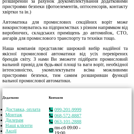
розширений за рахунок доукомплектування додатковими
пристроями безпеки (фотоелементів, оптосенсорів, контакту
хвіртки та ін.)
Автоматика для промислових секційних воріт може
використовуватись на підприємствах з різним напрямком від
виробничих, складських приміщень до автомийок, СТО,
ангарів для промислового транспорту та техніки тощо.
Наша компанія представляє широкий вибір надійної та
якісної промислової автоматики від усіх перевірених
брендів світу. З нами Ви зможете підібрати промисловий
вальний привід для будь-якої площі та ваги воріт, необхідної
інтенсивністю, укомплектувати всіма можливими
пристроями безпеки, тим самим розширивши функції
вальної промислової автоматики.
Додатково
Контакти
Доставка, оплата
099-201-9999
Монтаж
068-572-8887
Дилерам
063-101-2888
Наші клієнти
пн-сб 09:00 -
Акції
19:00