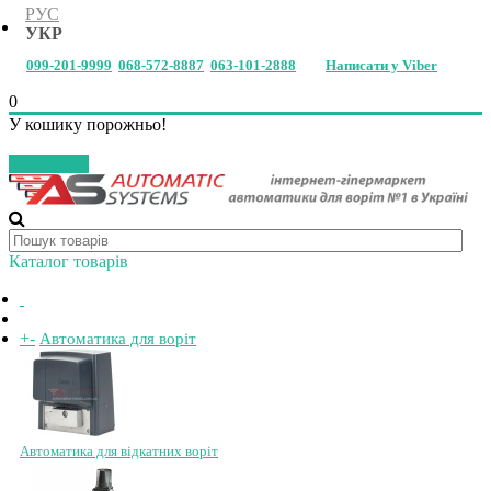
РУС
УКР
099-201-9999
068-572-8887
063-101-2888
Написати у Viber
0
У кошику порожньо!
Закрити
Каталог товарів
+
-
Автоматика для воріт
Автоматика для відкатних воріт