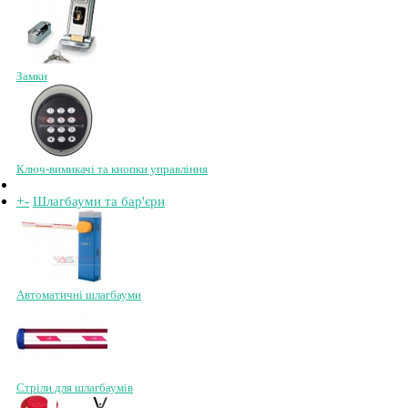
Замки
Ключ-вимикачі та кнопки управління
+
-
Шлагбауми та бар'єри
Автоматичні шлагбауми
Стріли для шлагбаумів