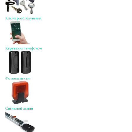
Ключі розблокування
Керування телефоном
Фотоелементи
Сигнальні лампи