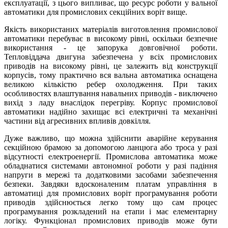
експлуатації, з цього випливає, що ресурс роботи у вальної
автоматики для промислових секційних воріт вище.
Якість використаних матеріалів виготовлення промислової
автоматики перебуває в високому рівні, оскільки безпечне
використання - це запорука довговічної роботи.
Тепловіддача двигуна забезпечена у всіх промислових
приводів на високому рівні, це залежить від конструкції
корпусів, тому практично вся вальна автоматика оснащена
великою кількістю ребер охолодження. При таких
особливостях влаштування навальних приводів - виключено
вихід з ладу внаслідок перегріву. Корпус промислової
автоматики надійно захищає всі електричні та механічні
частини від агресивних впливів довкілля.
Дуже важливо, що можна здійснити аварійне керування
секційною брамою за допомогою ланцюга або троса у разі
відсутності електроенергії. Промислова автоматика може
обладнатися системами автономної роботи у разі падіння
напруги в мережі та додатковими засобами забезпечення
безпеки. Завдяки вдосконаленим платам управління в
автоматиці для промислових воріт програмування роботи
приводів здійснюється легко тому що сам процес
програмування розкладений на етапи і має елементарну
логіку. Функціонал промислових приводів може бути