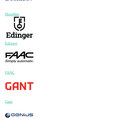
DoorHan
Edinger
FAAC
Gant