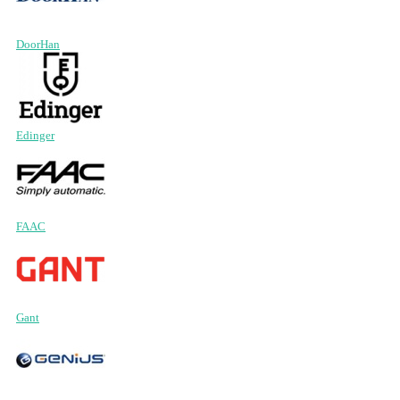
DoorHan
Edinger
FAAC
Gant