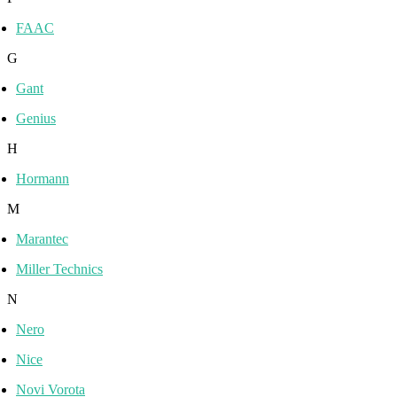
FAAC
G
Gant
Genius
H
Hormann
M
Marantec
Miller Technics
N
Nero
Nice
Novi Vorota