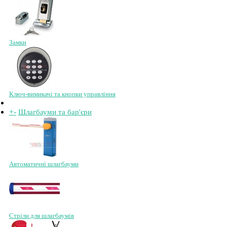
Замки
Ключ-вимикачі та кнопки управління
+
-
Шлагбауми та бар'єри
Автоматичні шлагбауми
Стріли для шлагбаумів