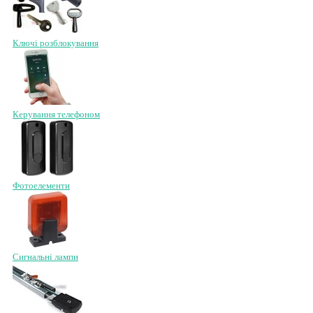
Ключі розблокування
Керування телефоном
Фотоелементи
Сигнальні лампи