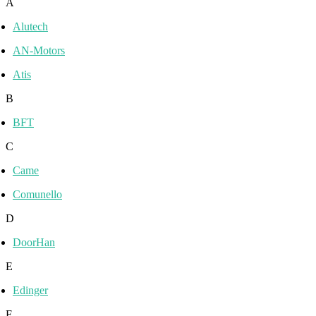
A
Alutech
AN-Motors
Atis
B
BFT
C
Came
Comunello
D
DoorHan
E
Edinger
F