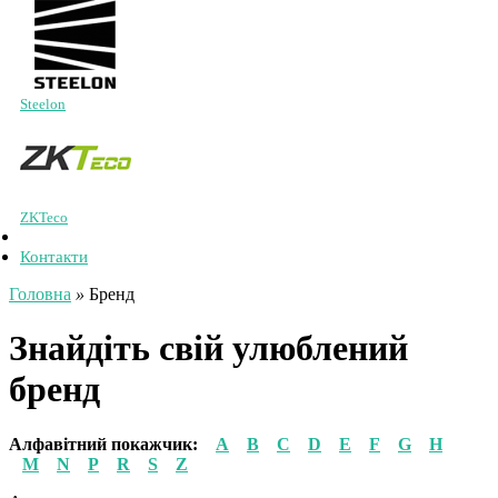
Steelon
ZKTeco
Контакти
Головна
»
Бренд
Знайдіть свій улюблений
бренд
Алфавітний покажчик:
A
B
C
D
E
F
G
H
M
N
P
R
S
Z