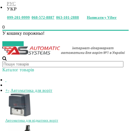
РУС
УКР
099-201-9999
068-572-8887
063-101-2888
Написати у Viber
0
У кошику порожньо!
Закрити
Каталог товарів
+
-
Автоматика для воріт
Автоматика для відкатних воріт