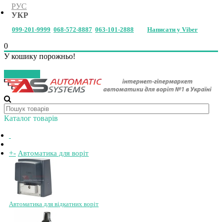
РУС
УКР
099-201-9999
068-572-8887
063-101-2888
Написати у Viber
0
У кошику порожньо!
Закрити
Каталог товарів
+
-
Автоматика для воріт
Автоматика для відкатних воріт