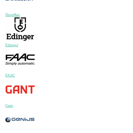
DoorHan
Edinger
FAAC
Gant