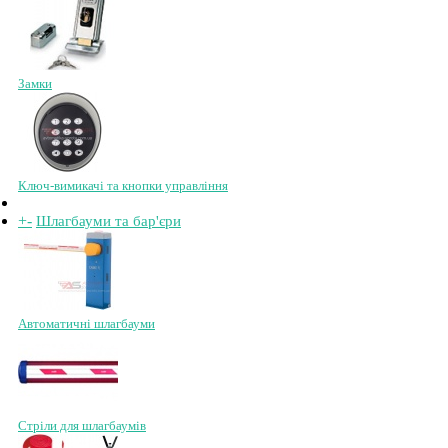
Замки
Ключ-вимикачі та кнопки управління
+
-
Шлагбауми та бар'єри
Автоматичні шлагбауми
Стріли для шлагбаумів