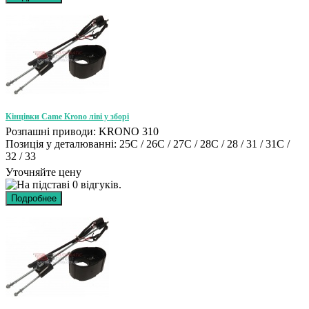
Кінцівки Came Krono ліві у зборі
Розпашні приводи: KRONO 310
Позиція у деталюванні: 25C / 26C / 27C / 28C / 28 / 31 / 31C /
32 / 33
Уточняйте цену