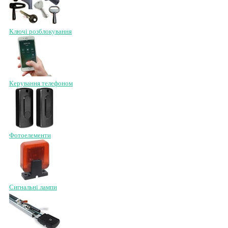
Ключі розблокування
Керування телефоном
Фотоелементи
Сигнальні лампи