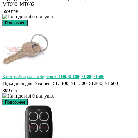
MT600, MT602
599 грн
Ключ розблокування Segment SL1100, SL1300, SL800, SL600
Підходить для: Segment SL1100, SL1300, SL800, SL600
399 грн