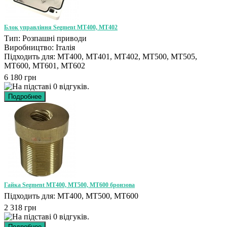
Блок управління Segment MT400, MT402
Тип: Розпашні приводи
Виробництво: Італія
Підходить для: MT400, MT401, MT402, MT500, MT505,
MT600, MT601, MT602
6 180 грн
Гайка Segment MT400, MT500, MT600 бронзова
Підходить для: MT400, MT500, MT600
2 318 грн