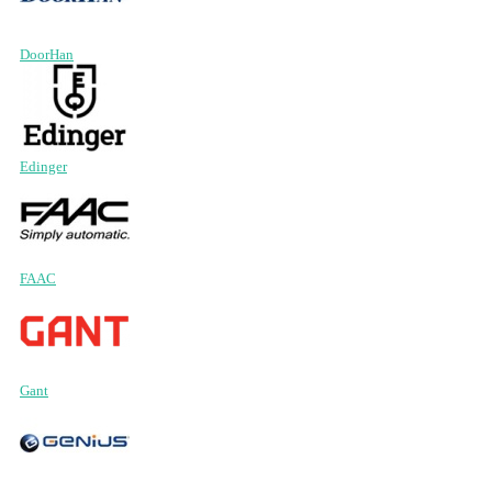
DoorHan
Edinger
FAAC
Gant