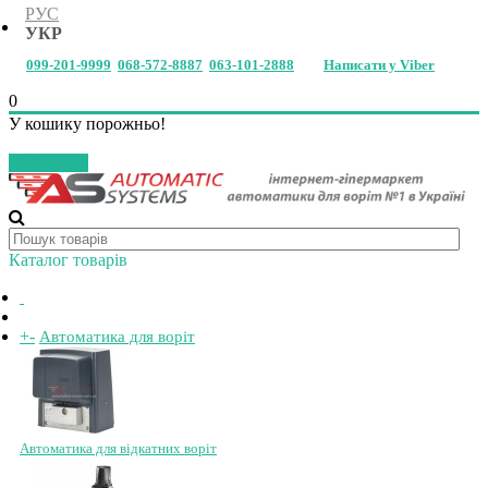
РУС
УКР
099-201-9999
068-572-8887
063-101-2888
Написати у Viber
0
У кошику порожньо!
Закрити
Каталог товарів
+
-
Автоматика для воріт
Автоматика для відкатних воріт