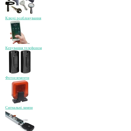
Ключі розблокування
Керування телефоном
Фотоелементи
Сигнальні лампи