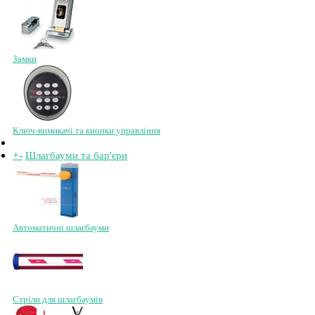
Замки
Ключ-вимикачі та кнопки управління
+
-
Шлагбауми та бар'єри
Автоматичні шлагбауми
Стріли для шлагбаумів