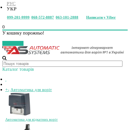
РУС
УКР
099-201-9999
068-572-8887
063-101-2888
Написати у Viber
0
У кошику порожньо!
Закрити
Каталог товарів
+
-
Автоматика для воріт
Автоматика для відкатних воріт