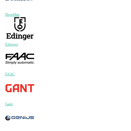
DoorHan
Edinger
FAAC
Gant