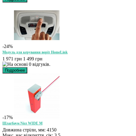
-24%
Модуль для керування воріт HomeLink
1 971 грн
1 499 грн
-17%
Шлагбаум Nice WIDE M
Довжина стріли, мм: 4150
Макс. час відкриття, сік: 3.5