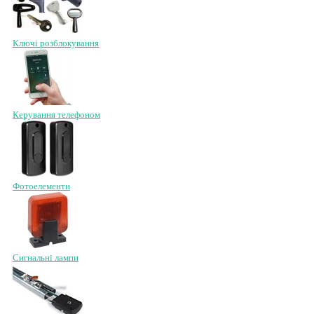
Ключі розблокування
Керування телефоном
Фотоелементи
Сигнальні лампи