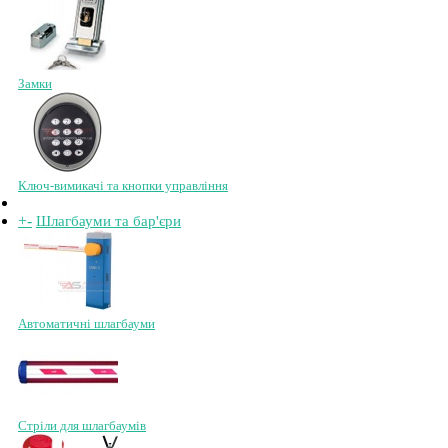
Замки
Ключ-вимикачі та кнопки управління
+
-
Шлагбауми та бар'єри
Автоматичні шлагбауми
Стріли для шлагбаумів